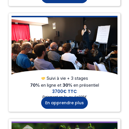
Inscriptions ouvertes toute l'année
Formation en alternance
Suivi à vie + 3 stages
70%
en ligne et
30%
en présentiel
3700€ TTC
Paiement en 1x, ou 4×925€
En apprendre plus
Inscriptions ouvertes toute l'année
Nos autres stages Neuro&Sens