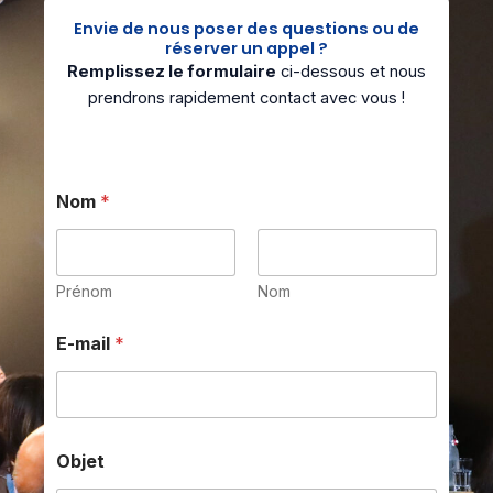
Envie de nous poser des questions ou de
réserver un appel ?
Remplissez le formulaire
ci-dessous et nous
prendrons rapidement contact avec vous !
Nom
*
Prénom
Nom
M
E-mail
*
e
s
s
a
g
e
Objet
M