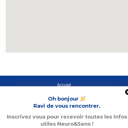
Accueil
Formation en présentiel
Oh bonjour
Formation en alternance
Nos stages
Ravi de vous rencontrer.
Qui sommes-nous ?
Inscrivez vous
pour recevoir toutes les infos
Notre blog
utiles Neuro&Sens !
Contact