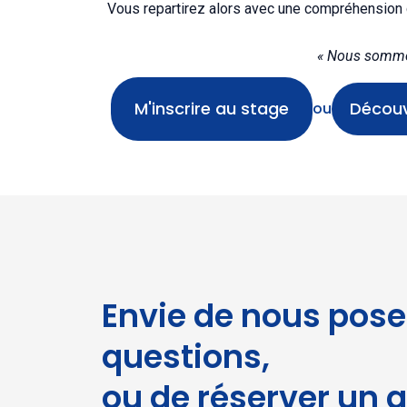
Vous repartirez alors avec une compréhension cl
« Nous sommes 
M'inscrire au stage
Découv
ou
Envie de nous pose
Oh bonjour
questions,
Ravi de vous rencontrer.
ou de réserver un a
Inscrivez vous
pour recevoir toutes les